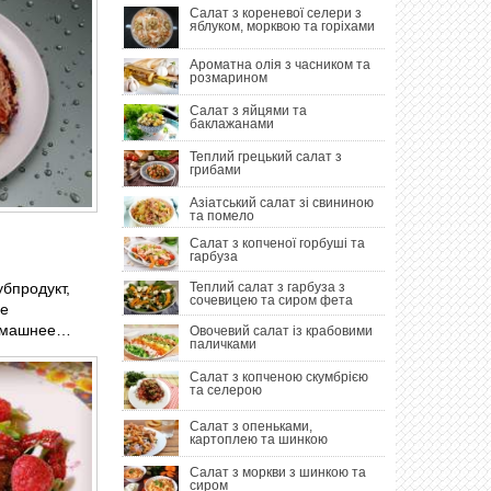
Салат з кореневої селери з
яблуком, морквою та горіхами
Ароматна олія з часником та
розмарином
Салат з яйцями та
баклажанами
Теплий грецький салат з
грибами
Азіатський салат зі свининою
та помело
Салат з копченої горбуші та
гарбуза
убпродукт,
Теплий салат з гарбуза з
сочевицею та сиром фета
не
домашнее…
Овочевий салат із крабовими
паличками
Салат з копченою скумбрією
та селерою
Салат з опеньками,
картоплею та шинкою
Салат з моркви з шинкою та
сиром