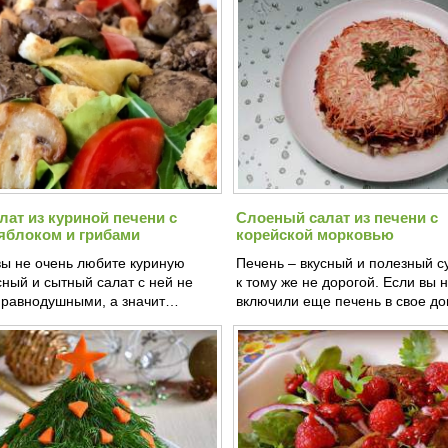
лат из куриной печени с
Слоеный салат из печени с
яблоком и грибами
корейской морковью
вы не очень любите куриную
Печень – вкусный и полезный с
сный и сытный салат с ней не
к тому же не дорогой. Если вы 
с равнодушными, а значит…
включили еще печень в свое 