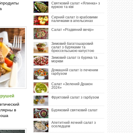
бпродукты
Святковий салат «Ялинка» з
куркою та ківі
а
Сирний салат із крабовими
паличками в апельсинах
Салат «Різдвяний вечір»
Зимовий багатошаровий
салат з буряками та
брюссельською капустою
Зимовий салат із буряка та
моркви
Домашній салат із печеним
гарбузом
Салат «Зелений Дракон
2024»
грушей
Фруктовий салат з гарбузом
етический
улярны в
Буряковий святковий салат
роша
Апетитний яєчний салат з
оселедцем