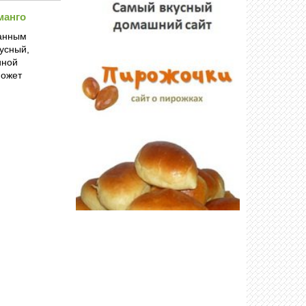
манго
данным
кусный,
иной
может