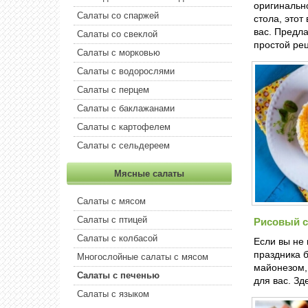
оригинальн
Салаты со спаржей
стола, этот
вас. Предл
Салаты со свеклой
простой ре
Салаты с морковью
Салаты с водорослями
Салаты с перцем
Салаты с баклажанами
Салаты с картофелем
Салаты с сельдереем
Мясные салаты
Салаты с мясом
Салаты с птицей
Рисовый с
Салаты с колбасой
Если вы не
праздника б
Многослойные салаты с мясом
майонезом, 
Салаты с печенью
для вас. Зд
Салаты с языком