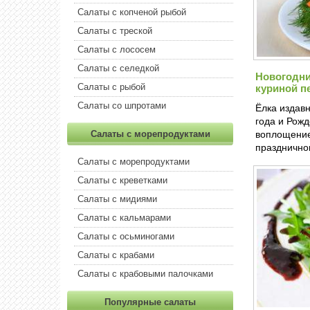
Салаты с копченой рыбой
Салаты с треской
Салаты с лососем
Салаты с селедкой
Новогодни
Салаты с рыбой
куриной п
Салаты со шпротами
Ёлка издав
года и Рожд
Салаты с морепродуктами
воплощение
празднично
Салаты с морепродуктами
Салаты с креветками
Салаты с мидиями
Салаты с кальмарами
Салаты с осьминогами
Салаты с крабами
Салаты с крабовыми палочками
Популярные салаты