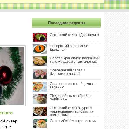
СИРНИЙ САЛАТ ІЗ КРАБОВИМИ ПАЛИЧКАМИ В
АПЕЛЬСИНАХ
САЛАТ «РІЗДВЯНИЙ ВЕЧІР»
Последние рецепты
ЗИМОВИЙ БАГАТОШАРОВИЙ САЛАТ З БУРЯКАМИ ТА...
Святковий салат «Дракончик»
ЗИМОВИЙ САЛАТ ІЗ БУРЯКА ТА МОРКВИ
Новорічний салат «Око
Дракона»
ДОМАШНІЙ САЛАТ ІЗ ПЕЧЕНИМ ГАРБУЗОМ
Салат з крабовими паличками
та кукурудзою в тарталетках
САЛАТ «ЗЕЛЕНИЙ ДРАКОН 2024»
Оселедцевий салат з
буряками в лаваші
Салат з лосося з яйцями та
зеленню
Різдвяний салат «Грибна
галявина»
Святковий салат з курки з
маринованими грибами та
егкого
родзинками
ной ливер
Салат «Олів'є» з креветками
люд, и