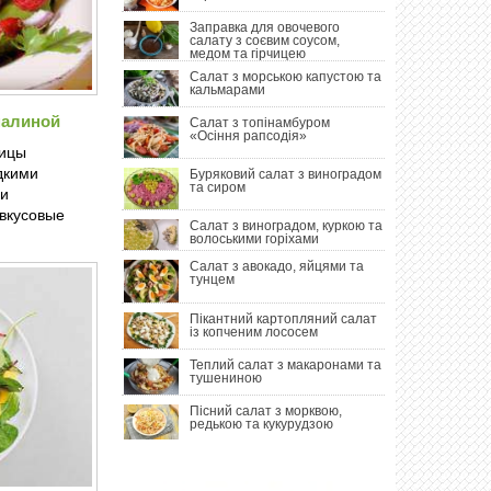
Заправка для овочевого
салату з соєвим соусом,
медом та гірчицею
Салат з морською капустою та
кальмарами
малиной
Салат з топінамбуром
«Осіння рапсодія»
тицы
дкими
Буряковий салат з виноградом
та сиром
ли
 вкусовые
Салат з виноградом, куркою та
волоськими горіхами
Салат з авокадо, яйцями та
тунцем
Пікантний картопляний салат
із копченим лососем
Теплий салат з макаронами та
тушениною
Пісний салат з морквою,
редькою та кукурудзою