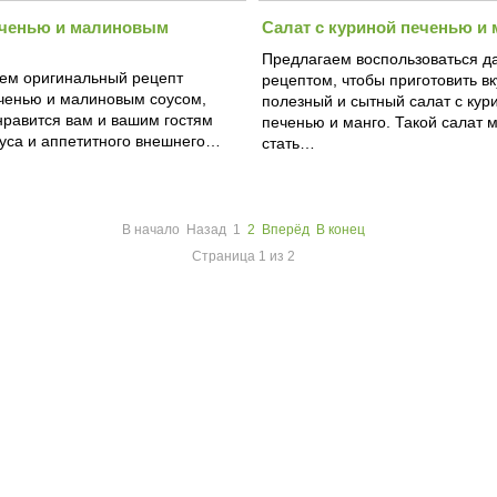
еченью и малиновым
Салат с куриной печенью и 
Предлагаем воспользоваться 
ем оригинальный рецепт
рецептом, чтобы приготовить в
еченью и малиновым соусом,
полезный и сытный салат с кур
нравится вам и вашим гостям
печенью и манго. Такой салат 
куса и аппетитного внешнего…
стать…
В начало
Назад
1
2
Вперёд
В конец
Страница 1 из 2