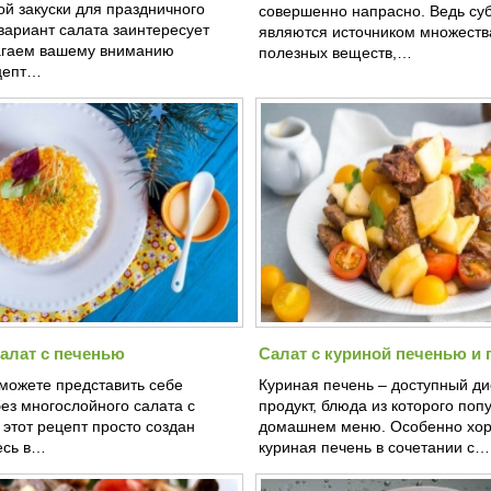
ой закуски для праздничного
совершенно напрасно. Ведь су
 вариант салата заинтересует
являются источником множеств
агаем вашему вниманию
полезных веществ,…
цепт…
алат с печенью
Салат с куриной печенью и 
 можете представить себе
Куриная печень – доступный ди
ез многослойного салата с
продукт, блюда из которого поп
этот рецепт просто создан
домашнем меню. Особенно хо
есь в…
куриная печень в сочетании с…