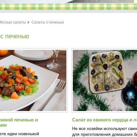
Мясные салаты
Салаты с печенью
с печенью
уриной печенью и
Салат из свиного сердца и л
ами
Не все хозяйки используют сви
ете идеи новенькой
для приготовления домашних б