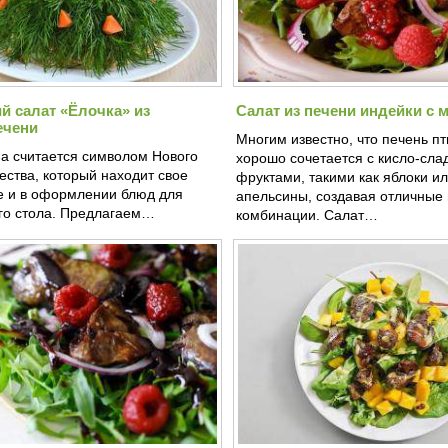
й салат «Ёлочка» из
Салат из печени индейки с 
ечени
Многим известно, что печень п
на считается символом Нового
хорошо сочетается с кисло-сла
ества, который находит свое
фруктами, такими как яблоки и
 и в оформлении блюд для
апельсины, создавая отличные
го стола. Предлагаем…
комбинации. Салат…