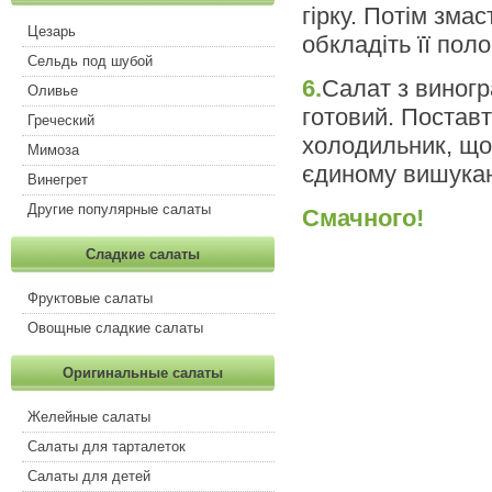
гірку. Потім змас
Цезарь
обкладіть її пол
Сельдь под шубой
6.
Салат з виногр
Оливье
готовий. Поставт
Греческий
холодильник, що
Мимоза
єдиному вишукан
Винегрет
Другие популярные салаты
Смачного!
Сладкие салаты
Фруктовые салаты
Овощные сладкие салаты
Оригинальные салаты
Желейные салаты
Салаты для тарталеток
Салаты для детей