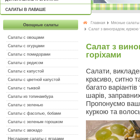
САЛАТЫ В ЛАВАШЕ
Главная
Мясные салаты
Овощные салаты
Салат з виноградом, куркою 
Салаты с овощами
Салат з вино
Салаты с огурцами
горіхами
Салаты с помидорами
Салаты с редисом
Салати, викладе
Салаты с капустой
красиво, ситно т
Салаты с цветной капустой
багато варіантів
Салаты с тыквой
шарів, заправних
Салаты из топинамбура
Пропонуємо ваші
Салаты с зеленью
куркою та волос
Салаты с фасолью, бобами
Салаты с зеленым горошком
Салаты с авокадо
Несладкие салаты с ягодами