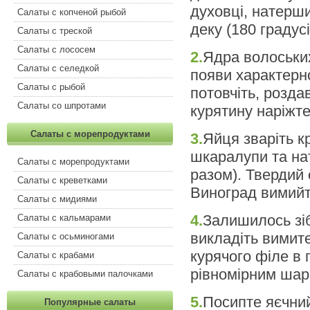
духовці, натерши
Салаты с копченой рыбой
деку (180 градусі
Салаты с треской
Салаты с лососем
2.
Ядра волоських
Салаты с селедкой
появи характерно
Салаты с рыбой
потовчіть, розда
Салаты со шпротами
курятину наріжте
Салаты с морепродуктами
3.
Яйця зваріть кр
шкаралупи та нат
Салаты с морепродуктами
разом). Твердий 
Салаты с креветками
Виноград вимийте
Салаты с мидиями
4.
Залишилось зіб
Салаты с кальмарами
викладіть вимите
Салаты с осьминогами
курячого філе в г
Салаты с крабами
рівномірним шар
Салаты с крабовыми палочками
5.
Посипте яєчни
Популярные салаты