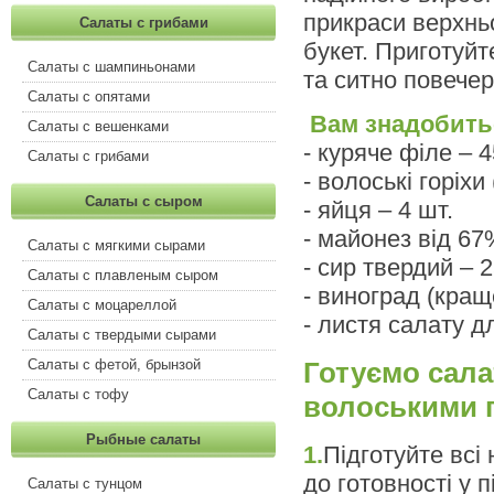
прикраси верхнь
Салаты с грибами
букет. Приготуй
Салаты с шампиньонами
та ситно повечер
Салаты с опятами
Вам знадобить
Салаты с вешенками
- куряче філе – 4
Салаты с грибами
- волоські горіхи
Салаты с сыром
- яйця – 4 шт.
- майонез від 67
Салаты с мягкими сырами
- сир твердий – 2
Салаты с плавленым сыром
- виноград (краще
Салаты с моцареллой
- листя салату 
Салаты с твердыми сырами
Готуємо сала
Салаты с фетой, брынзой
Салаты с тофу
волоськими 
Рыбные салаты
1.
Підготуйте всі 
до готовності у п
Салаты с тунцом