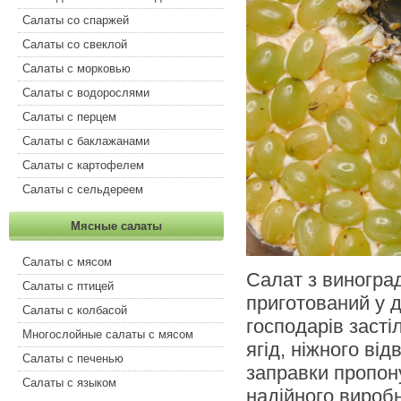
Салаты со спаржей
Салаты со свеклой
Салаты с морковью
Салаты с водорослями
Салаты с перцем
Салаты с баклажанами
Салаты с картофелем
Салаты с сельдереем
Мясные салаты
Салаты с мясом
Салат з виногра
Салаты с птицей
приготований у 
Салаты с колбасой
господарів заст
Многослойные салаты с мясом
ягід, ніжного ві
Салаты с печенью
заправки пропон
Салаты с языком
надійного вироб