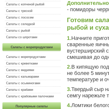
Дополнительно
Салаты с копченой рыбой
- помидоры черр
Салаты с треской
Салаты с лососем
Готовим сала
Салаты с селедкой
рыбой и сух
Салаты с рыбой
1.
Начните приго
Салаты со шпротами
сваренные яичны
Салаты с морепродуктами
вустерширский с
смешивая до одн
Салаты с морепродуктами
Салаты с креветками
2.
В кипящую под
Салаты с мидиями
не более 5 мину
Салаты с кальмарами
температуре и о
Салаты с осьминогами
3.
Твердый сыр н
Салаты с крабами
семгу нарежьте 
Салаты с крабовыми палочками
4.
Ломтики белог
Популярные салаты