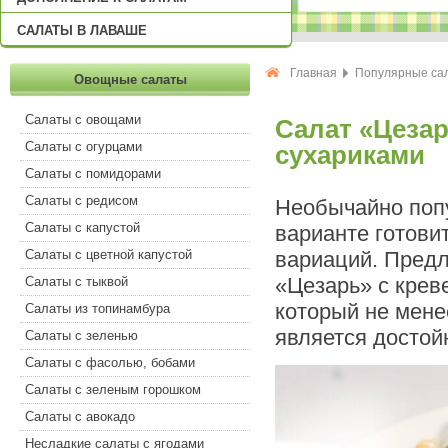
САЛАТЫ В ЛАВАШЕ
Главная
Популярные са
Овощные салаты
Салаты с овощами
Салат «Цезар
Салаты с огурцами
сухариками
Салаты с помидорами
Салаты с редисом
Необычайно поп
Салаты с капустой
варианте готови
Салаты с цветной капустой
вариаций. Предл
«Цезарь» с крев
Салаты с тыквой
который не мене
Салаты из топинамбура
является достой
Салаты с зеленью
Салаты с фасолью, бобами
Салаты с зеленым горошком
Салаты с авокадо
Несладкие салаты с ягодами