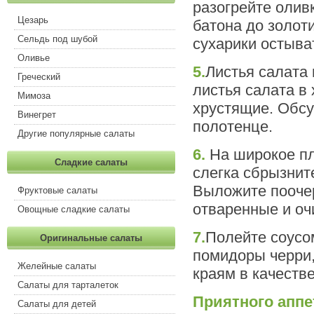
разогрейте олив
Цезарь
батона до золот
Сельдь под шубой
сухарики остыва
Оливье
5.
Листья салата
Греческий
листья салата в 
Мимоза
хрустящие. Обс
Винегрет
полотенце.
Другие популярные салаты
6.
На широкое пл
Сладкие салаты
слегка сбрызнит
Выложите поочер
Фруктовые салаты
отваренные и оч
Овощные сладкие салаты
7.
Полейте соусо
Оригинальные салаты
помидоры черри,
Желейные салаты
краям в качеств
Салаты для тарталеток
Приятного аппе
Салаты для детей