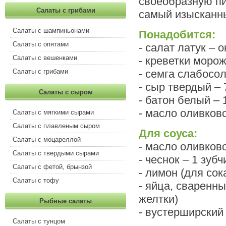
своеобразную пи
Салаты с грибами
самый изысканн
Салаты с шампиньонами
Понадобится:
Салаты с опятами
- салат латук – 
Салаты с вешенками
- креветки морож
- семга слабосол
Салаты с грибами
- сыр твердый – 
Салаты с сыром
- батон белый – 
- масло оливково
Салаты с мягкими сырами
Салаты с плавленым сыром
Для соуса:
Салаты с моцареллой
- масло оливково
Салаты с твердыми сырами
- чеснок – 1 зубч
Салаты с фетой, брынзой
- лимон (для сока
Салаты с тофу
- яйца, сваренны
желтки)
Рыбные салаты
- вустерширский 
Салаты с тунцом